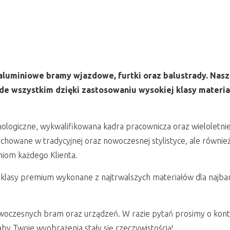
luminiowe bramy wjazdowe, furtki oraz balustrady. Nasz
e wszystkim dzięki zastosowaniu wysokiej klasy materia
ologiczne, wykwalifikowana kadra pracownicza oraz wieloletni
chowane w tradycyjnej oraz nowoczesnej stylistyce, ale również
iom każdego Klienta.
lasy premium wykonane z najtrwalszych materiałów dla najba
woczesnych bram oraz urządzeń. W razie pytań prosimy o konta
aby Twoje wyobrażenia stały się rzeczywistością!