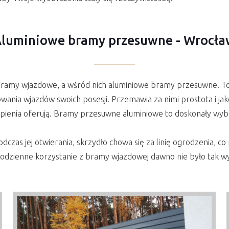
luminiowe bramy przesuwne - Wrocł
ramy wjazdowe, a wśród nich aluminiowe bramy przesuwne. To
ania wjazdów swoich posesji. Przemawia za nimi prostota i ja
tpienia oferują. Bramy przesuwne aluminiowe to doskonały wyb
zas jej otwierania, skrzydło chowa się za linię ogrodzenia, co
zienne korzystanie z bramy wjazdowej dawno nie było tak w