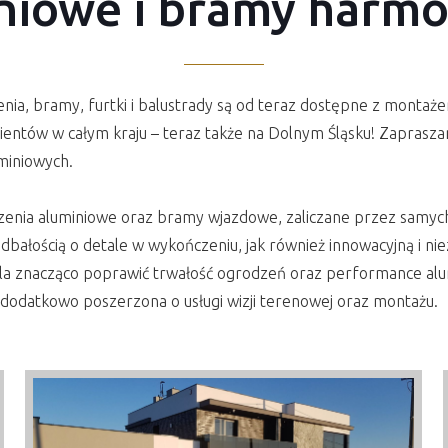
niowe i bramy harmo
a, bramy, furtki i balustrady są od teraz dostępne z montażem
lientów w całym kraju – teraz także na Dolnym Śląsku! Zapras
miniowych.
odzenia aluminiowe oraz bramy wjazdowe, zaliczane przez sam
 dbałością o detale w wykończeniu, jak również innowacyjną i n
ala znacząco poprawić trwałość ogrodzeń oraz performance al
a dodatkowo poszerzona o usługi wizji terenowej oraz montażu.