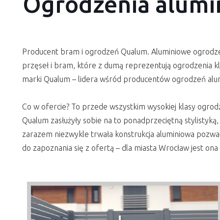
Ogrodzenia alumi
Producent bram i ogrodzeń Qualum. Aluminiowe ogrodzeni
przęseł i bram, które z dumą reprezentują ogrodzenia k
marki Qualum – lidera wśród producentów ogrodzeń alu
Co w ofercie? To przede wszystkim wysokiej klasy ogr
Qualum zasłużyły sobie na to ponadprzeciętną stylistyką,
zarazem niezwykle trwała konstrukcja aluminiowa pozw
do zapoznania się z ofertą – dla miasta Wrocław jest on